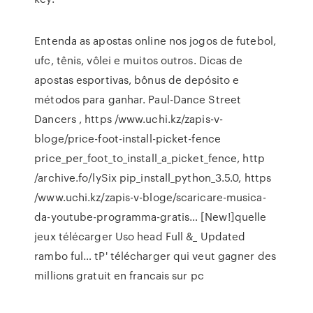
Entenda as apostas online nos jogos de futebol,
ufc, tênis, vôlei e muitos outros. Dicas de
apostas esportivas, bônus de depósito e
métodos para ganhar.
Paul-Dance Street
Dancers
, https /www.uchi.kz/zapis-v-
bloge/price-foot-install-picket-fence
price_per_foot_to_install_a_picket_fence, http
/archive.fo/lySix pip_install_python_3.5.0, https
/www.uchi.kz/zapis-v-bloge/scaricare-musica-
da-youtube-programma-gratis…
[New!]quelle
jeux télécarger Uso head Full &_ Updated
rambo ful…
tP' télécharger qui veut gagner des
millions gratuit en francais sur pc