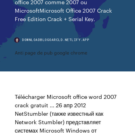
office 2007 comme 2007 ou
MicrosoftMicrosoft Office 2007 Crack
Free Edition Crack + Serial Key.
DOWNLOADBLOGOARCLD.NETLIFY.APP
Anti page de pub google chrome
Télécharger Microsoft office word 2007
crack gratuit ... 26 апр 2012
NetStumbler (также известный как
Network Stumbler) представляет
системах Microsoft Windows от