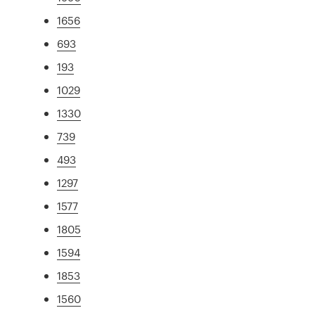
1656
693
193
1029
1330
739
493
1297
1577
1805
1594
1853
1560