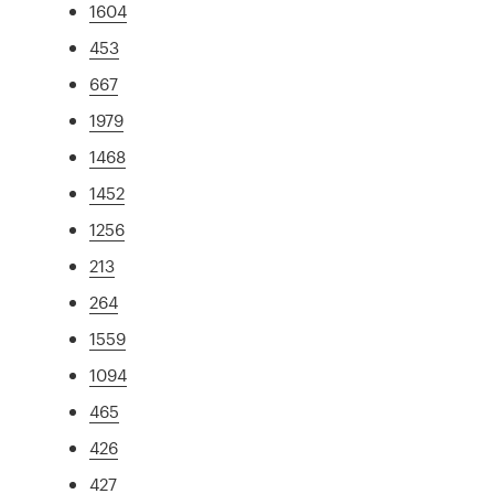
1604
453
667
1979
1468
1452
1256
213
264
1559
1094
465
426
427