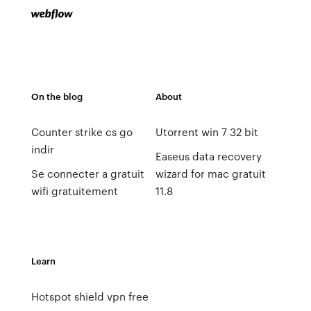
On the blog
About
Counter strike cs go
Utorrent win 7 32 bit
indir
Easeus data recovery
Se connecter a gratuit
wizard for mac gratuit
wifi gratuitement
11.8
Learn
Hotspot shield vpn free