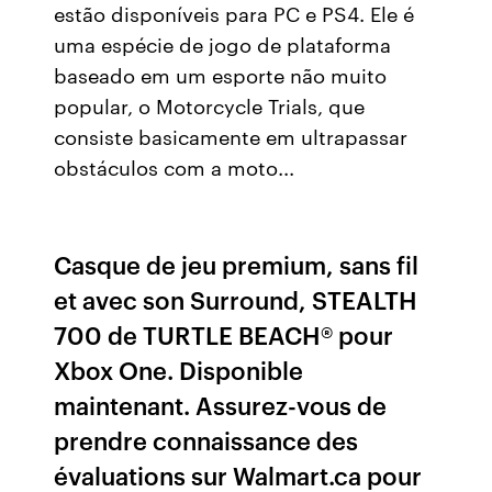
estão disponíveis para PC e PS4. Ele é
uma espécie de jogo de plataforma
baseado em um esporte não muito
popular, o Motorcycle Trials, que
consiste basicamente em ultrapassar
obstáculos com a moto...
Casque de jeu premium, sans fil
et avec son Surround, STEALTH
700 de TURTLE BEACH® pour
Xbox One. Disponible
maintenant. Assurez-vous de
prendre connaissance des
évaluations sur Walmart.ca pour