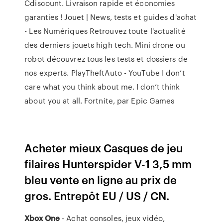
Cdiscount. Livraison rapide et économies
garanties !
Jouet | News, tests et guides d'achat
- Les Numériques
Retrouvez toute l'actualité
des derniers jouets high tech. Mini drone ou
robot découvrez tous les tests et dossiers de
nos experts.
PlayTheftAuto - YouTube
I don’t
care what you think about me. I don’t think
about you at all.
Fortnite, par Epic Games
Acheter mieux Casques de jeu
filaires Hunterspider V-1 3,5 mm
bleu vente en ligne au prix de
gros. Entrepôt EU / US / CN.
Xbox One
- Achat consoles, jeux vidéo,